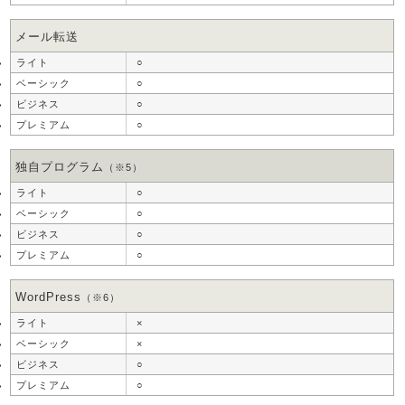
メール転送
○
○
○
○
独自プログラム
（※5）
○
○
○
○
WordPress
（※6）
×
×
○
○