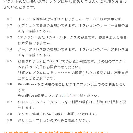
アダルト及び出会い系コンテンツは申し訳ありませんがご利用を見合わ
せていただきます。
※1
ドメイン取得料金は含まれておりません。サーバー設置費用です。
※2
オプションで容量の追加ができます。オプションのサーバー容量の追
加をご確認ください。
※3
1アカウントあたりのメールボックスの容量です。容量を超える場合
は送受信できません。
※4
メールアドレス数の増加ができます。オプションのメールアドレス追
加をご確認ください。
※5
独自プログラムはCGI/PHPでの設置が可能です。その他のプログラ
ム言語のご利用はお問合わせください。
設置プログラムによるサーバーへの影響が見られる場合は、利用を停
止することがあります。
※6
WordPressをご利用の場合はビジネスプラン以上でのご利用となり
ます。
WordPress保守については
こちら
をご覧ください。
※7
独自システムにデータベースをご利用の場合は、別途DB利用料が発
生します。
※8
アクセス解析にはAwstatsをご利用いただけます。
※9
詳しくはオプションのSSLをご確認ください。