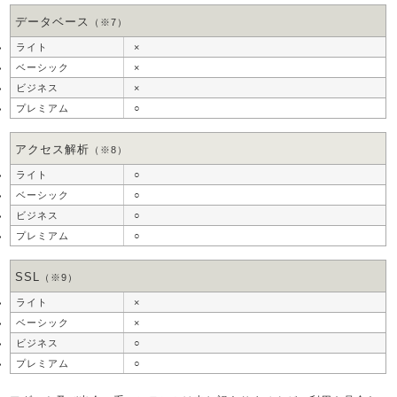
データベース
（※7）
×
×
×
○
アクセス解析
（※8）
○
○
○
○
SSL
（※9）
×
×
○
○