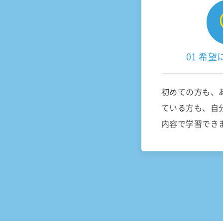
01 希
初めての方も、
ている方も、自
内容で学習でき