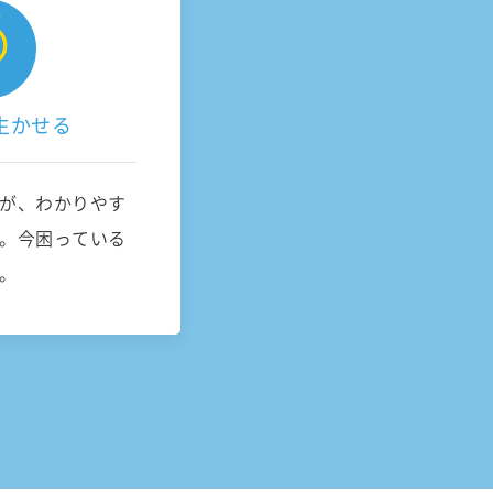
に生かせる
が、わかりやす
。今困っている
。